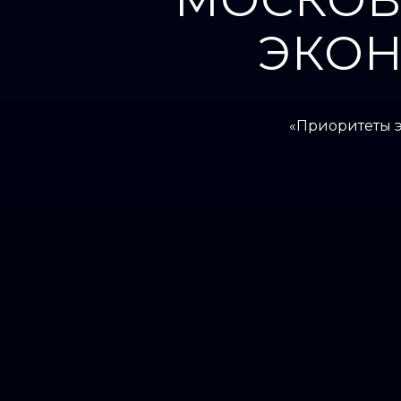
ЭКО
«Приоритеты э