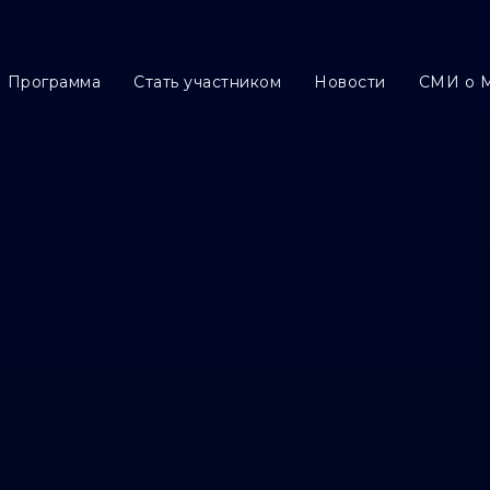
Программа
Cтать участником
Новости
СМИ о 
рамма
Стать участником
Новости
СМИ о МАЭФ