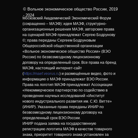
© Вольное экономическое общество России, 2019
- 2024
Московский Академический Экономический Форум
(сокращенно – МАЭФ): идея МАЭФ, структурно-
организационные решения МАЭФ, авторские права
на сценарий МАЭФ принадлежат Сергею Бодрунову
©; права переданы Сергеем Бодруновым
Общероссийской общественной организации
«Вольное экономическое общество России» (ВЭО
России) по безвозмездному лицензионному
договору на определенный срок. Все права на бренд
МАЭФ, настоящий интернет-сайт
(
https://maef.veorus.ru
) и размещённые видео, фото и
информацию о МАЭФ принадлежат ВЭО России.
Права на логотип МАЭФ принадлежат Ассоциации
«Некоммерческое партнерство по содействию в
проведении научных исследований «Институт
нового индустриального развития им. С.Ю. Витте»
(ИНИР). Указанные права переданы ИНИР по
безвозмездному лицензионному договору на
определенный срок ВЭО России.
ИНИР подана заявка на государственную
регистрацию логотипа МАЭФ в качестве товарного
знака, приоритет товарного знака установлен за