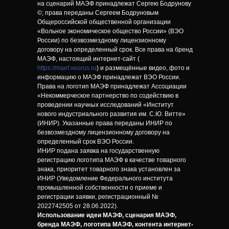
на сценарий МАЭФ принадлежат Сергею Бодрунову
©; права переданы Сергеем Бодруновым
Общероссийской общественной организации
«Вольное экономическое общество России» (ВЭО
России) по безвозмездному лицензионному
договору на определенный срок. Все права на бренд
МАЭФ, настоящий интернет-сайт (
https://maef.veorus.ru
) и размещённые видео, фото и
информацию о МАЭФ принадлежат ВЭО России.
Права на логотип МАЭФ принадлежат Ассоциации
«Некоммерческое партнерство по содействию в
проведении научных исследований «Институт
нового индустриального развития им. С.Ю. Витте»
(ИНИР). Указанные права переданы ИНИР по
безвозмездному лицензионному договору на
определенный срок ВЭО России.
ИНИР подана заявка на государственную
регистрацию логотипа МАЭФ в качестве товарного
знака, приоритет товарного знака установлен за
ИНИР (Уведомление Федерального института
промышленной собственности о приеме и
регистрации заявки, регистрационный №
2022742505 от 28.06.2022).
Использование идеи МАЭФ, сценария МАЭФ,
бренда МАЭФ, логотипа МАЭФ, контента интернет-