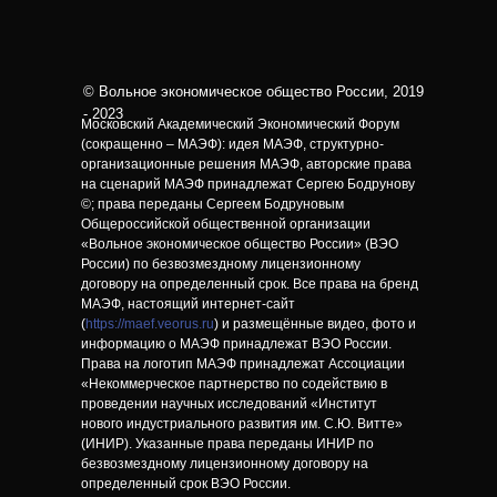
© Вольное экономическое общество России, 2019
- 2023
Московский Академический Экономический Форум
(сокращенно – МАЭФ): идея МАЭФ, структурно-
организационные решения МАЭФ, авторские права
на сценарий МАЭФ принадлежат Сергею Бодрунову
©; права переданы Сергеем Бодруновым
Общероссийской общественной организации
«Вольное экономическое общество России» (ВЭО
России) по безвозмездному лицензионному
договору на определенный срок. Все права на бренд
МАЭФ, настоящий интернет-сайт
(
https://maef.veorus.ru
) и размещённые видео, фото и
информацию о МАЭФ принадлежат ВЭО России.
Права на логотип МАЭФ принадлежат Ассоциации
«Некоммерческое партнерство по содействию в
проведении научных исследований «Институт
нового индустриального развития им. С.Ю. Витте»
(ИНИР). Указанные права переданы ИНИР по
безвозмездному лицензионному договору на
определенный срок ВЭО России.